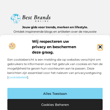
Jouw gids voor trends, merken en lifestyle.
Ontdek inspirerende blogs en artikelen over de nieuwste
producten, must-haves en lifestyle tips.
Wij respecteren uw
Bericht categorie
privacy en beschermen
deze graag.
Een cookiebericht is een melding die op websites verschijnt om
gebruikers te informeren over het gebruik van cookies en hen de
Onze informatie
mogelijkheid te geven hun voorkeuren aan te passen. Deze
berichten zijn essentieel voor het naleven van privacywetgeving
Backlinks kopen in Nederland: slim investeren of risico nemen?
Geld verdienen op internet: realistische routes en verborgen kansen
[
cookiebeleid
].
Alles Toestaan
Website index
Cookiebeleid (EU)
@2025 www.bestbrandsonline.nl All Right Reserved.
Cookies Beheren