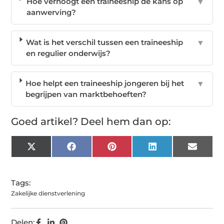
Hoe verhoogt een traineeship de kans op
▼
aanwerving?
Wat is het verschil tussen een traineeship
▼
en regulier onderwijs?
Hoe helpt een traineeship jongeren bij het
▼
begrijpen van marktbehoeften?
Goed artikel? Deel hem dan op:
X
Facebook
Pinterest
LinkedIn
Email
(Twitter)
Tags:
Zakelijke dienstverlening
Delen: