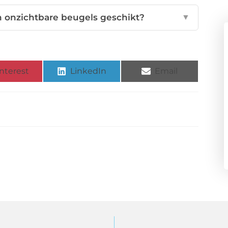
 onzichtbare beugels geschikt?
▼
nterest
LinkedIn
Email