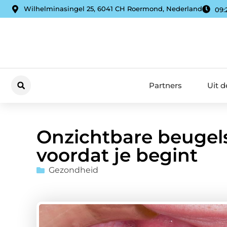
Wilhelminasingel 25, 6041 CH Roermond, Nederland
09:
Partners
Uit 
Onzichtbare beugels
voordat je begint
Gezondheid