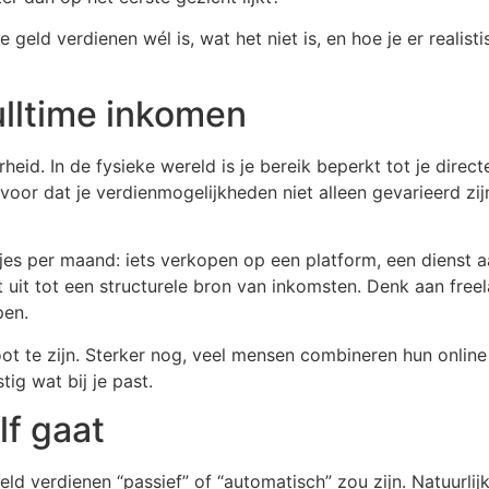
ne geld verdienen wél is, wat het niet is, en hoe je er reali
fulltime inkomen
rheid. In de fysieke wereld is je bereik beperkt tot je direc
voor dat je verdienmogelijkheden niet alleen gevarieerd zi
jes per maand: iets verkopen op een platform, een dienst 
t uit tot een structurele bron van inkomsten. Denk aan fre
pen.
root te zijn. Sterker nog, veel mensen combineren hun onlin
tig wat bij je past.
lf gaat
eld verdienen “passief” of “automatisch” zou zijn. Natuurli