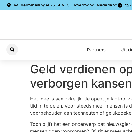
Wilhelminasingel 25, 6041 CH Roermond, Nederland
12:
Partners
Uit 
Geld verdienen op 
verborgen kansen
Het idee is aanlokkelijk. Je opent je laptop, 
tijd in te delen. Voor steeds meer mensen is d
voorbehouden aan techneuten of gelukzoekers
Toch blijft het een onderwerp dat nieuwsgieri
mensen doen voorkomen? Of zit er meer achter