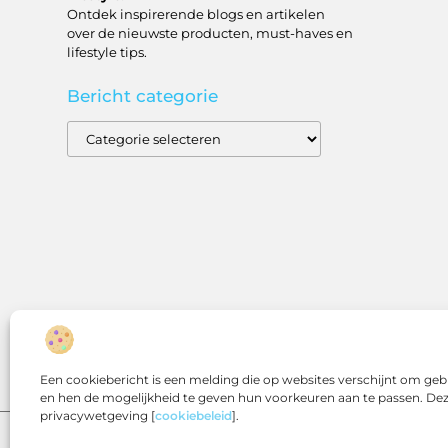
Ontdek inspirerende blogs en artikelen
over de nieuwste producten, must-haves en
lifestyle tips.
Bericht categorie
Een cookiebericht is een melding die op websites verschijnt om geb
en hen de mogelijkheid te geven hun voorkeuren aan te passen. Deze
privacywetgeving [
cookiebeleid
].
@2025 www.bestbrandsonline.nl All Right Reserved.