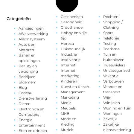
Geschenken
Rechten
Categorieën
Gezondheid
Shopping /
Groothandel
Clothing
Aanbiedingen
Hobby en vrije
Sport
Afvalverwerking
tijd
Telefonie
Alarmsysteem
Horeca
Testing
Auto's en
Huishoudelijk
Toerisme
Motoren
Industrie
Tuin en
Banen en
Insolventie
buitenleven
opleidingen
Internet
Tweewielers
Beauty en
Internet
Uncategorized
verzorging
marketing
Vakantie
Bedrijven
Kinderen
Verbouwen
Bloemen
Kunst en Kitsch
Vervoer en
Blog
Management
transport
Cadeau
Marketing
Wijn
Dienstverlening
Media
Winkelen
Dieren
Meubels
Woning en Tuin
Electronica en
MKB
Woningen
Computers
Mode en
Zakelijk
Energie
Kleding
Zakelijke
Entertainment
Muziek
dienstverlening
Eten en drinken