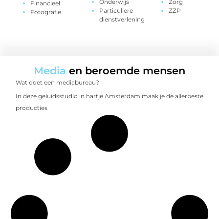
Onderwijs
Zorg
Financieel
Particuliere
ZZP
Fotografie
dienstverlening
Media
en beroemde mensen
Wat doet een mediabureau?
In deze geluidsstudio in hartje Amsterdam maak je de allerbeste
producties