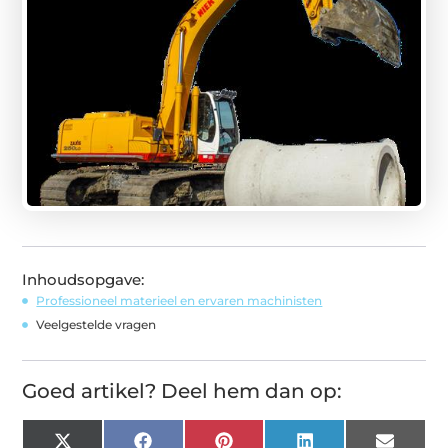
Inhoudsopgave:
Professioneel materieel en ervaren machinisten
Veelgestelde vragen
Goed artikel? Deel hem dan op:
X
Facebook
Pinterest
LinkedIn
Email