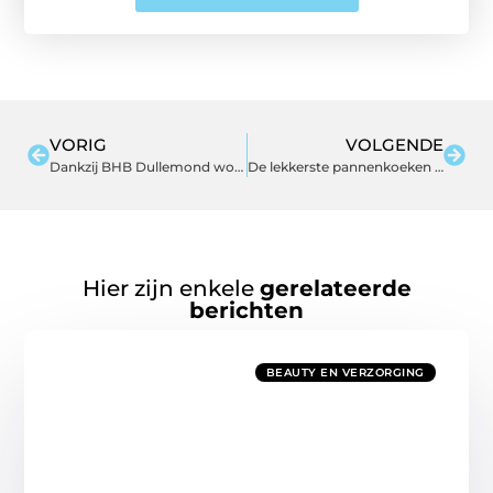
VORIG
VOLGENDE
Dankzij BHB Dullemond worden fusies en overnames een stuk makkelijker
De lekkerste pannenkoeken in Amsterdam: waar ga je naartoe?
Hier zijn enkele
gerelateerde
berichten
BEAUTY EN VERZORGING