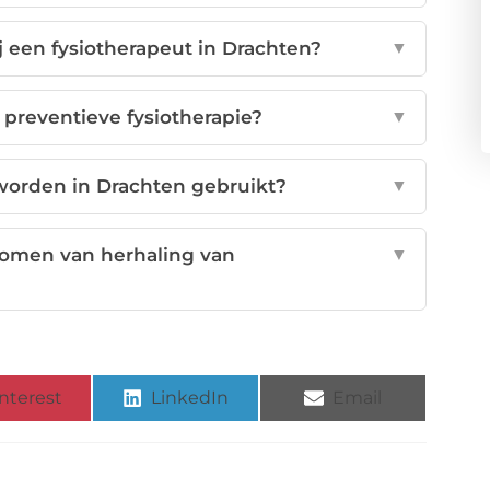
j een fysiotherapeut in Drachten?
▼
 preventieve fysiotherapie?
▼
rden in Drachten gebruikt?
▼
rkomen van herhaling van
▼
nterest
LinkedIn
Email