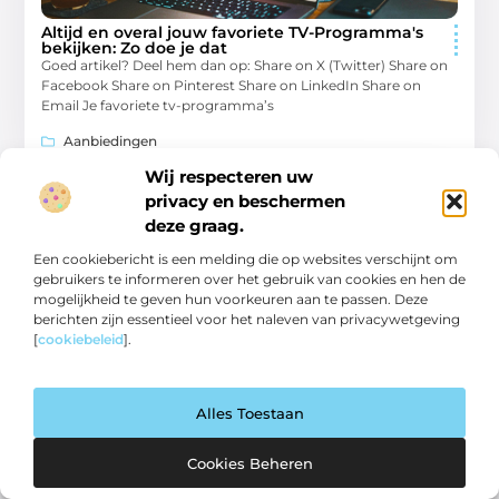
Altijd en overal jouw favoriete TV-Programma's
bekijken: Zo doe je dat
Goed artikel? Deel hem dan op: Share on X (Twitter) Share on
Facebook Share on Pinterest Share on LinkedIn Share on
Email Je favoriete tv-programma’s
Aanbiedingen
Wij respecteren uw
privacy en beschermen
deze graag.
AANBIEDINGEN
Een cookiebericht is een melding die op websites verschijnt om
gebruikers te informeren over het gebruik van cookies en hen de
mogelijkheid te geven hun voorkeuren aan te passen. Deze
berichten zijn essentieel voor het naleven van privacywetgeving
[
cookiebeleid
].
De evolutie van verwarmingstechnologieën: van
open haard tot moderne innovaties
Alles Toestaan
Goed artikel? Deel hem dan op: Share on X (Twitter) Share on
Facebook Share on Pinterest Share on LinkedIn Share on
Email In de loop
Cookies Beheren
Aanbiedingen