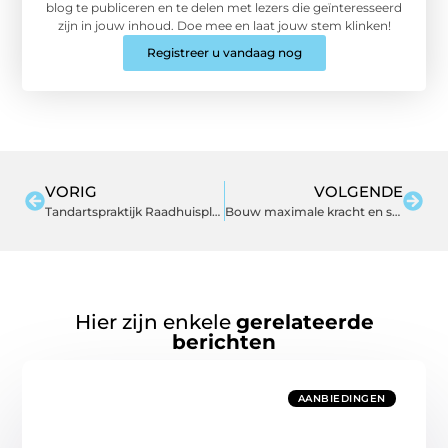
blog te publiceren en te delen met lezers die geïnteresseerd
zijn in jouw inhoud. Doe mee en laat jouw stem klinken!
Registreer u vandaag nog
VORIG
VOLGENDE
Tandartspraktijk Raadhuisplein: persoonlijke tandzorg in Hoofddorp
Bouw maximale kracht en stabiliteit met een power rack en squat machine
Hier zijn enkele
gerelateerde
berichten
AANBIEDINGEN