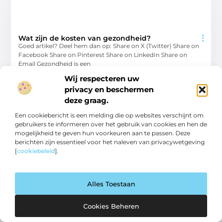
Wat zijn de kosten van gezondheid?
Goed artikel? Deel hem dan op: Share on X (Twitter) Share on
Facebook Share on Pinterest Share on LinkedIn Share on
Email Gezondheid is een
Wij respecteren uw
Aanbiedingen
privacy en beschermen
deze graag.
Een cookiebericht is een melding die op websites verschijnt om
gebruikers te informeren over het gebruik van cookies en hen de
mogelijkheid te geven hun voorkeuren aan te passen. Deze
berichten zijn essentieel voor het naleven van privacywetgeving
[
cookiebeleid
].
Alles Toestaan
Jouw gids voor trends, merken en lifestyle.
Ontdek inspirerende blogs en artikelen over de nieuwste
Cookies Beheren
producten, must-haves en lifestyle tips.