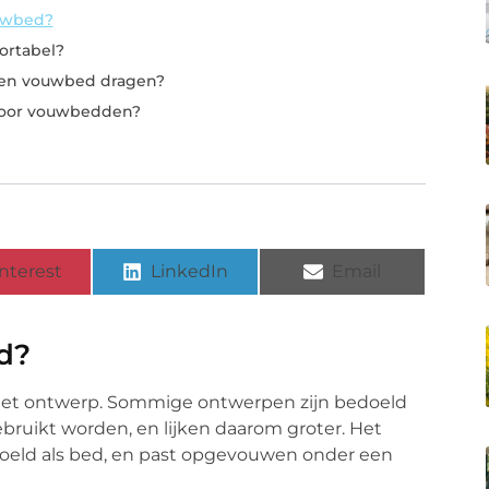
uwbed?
ortabel?
een vouwbed dragen?
voor vouwbedden?
nterest
LinkedIn
Email
d?
het ontwerp. Sommige ontwerpen zijn bedoeld
bruikt worden, en lijken daarom groter. Het
oeld als bed, en past opgevouwen onder een