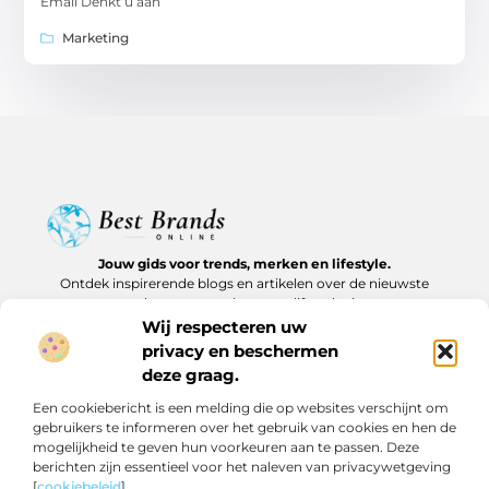
Email Denkt u aan
Marketing
Jouw gids voor trends, merken en lifestyle.
Ontdek inspirerende blogs en artikelen over de nieuwste
producten, must-haves en lifestyle tips.
Wij respecteren uw
Bericht categorie
privacy en beschermen
deze graag.
Een cookiebericht is een melding die op websites verschijnt om
gebruikers te informeren over het gebruik van cookies en hen de
Onze informatie
mogelijkheid te geven hun voorkeuren aan te passen. Deze
berichten zijn essentieel voor het naleven van privacywetgeving
Backlinks kopen in Nederland: slim investeren of risico nemen?
Geld verdienen op internet: realistische routes en verborgen kansen
[
cookiebeleid
].