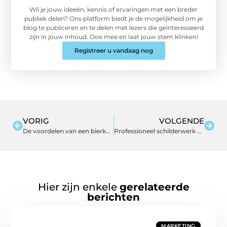
Wil je jouw ideeën, kennis of ervaringen met een breder
publiek delen? Ons platform biedt je de mogelijkheid om je
blog te publiceren en te delen met lezers die geïnteresseerd
zijn in jouw inhoud. Doe mee en laat jouw stem klinken!
Registreer u vandaag nog
VORIG
VOLGENDE
De voordelen van een bierkoelkast voor thuisgebruik
Professioneel schilderwerk binnen uw woning in Hilversum: Uw woning in een nieuw jasje
Hier zijn enkele
gerelateerde
berichten
MARKETING