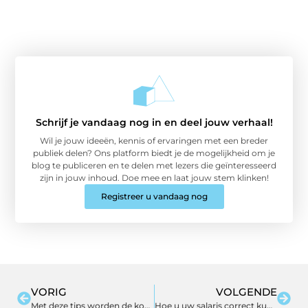
Schrijf je vandaag nog in en deel jouw verhaal!
Wil je jouw ideeën, kennis of ervaringen met een breder
publiek delen? Ons platform biedt je de mogelijkheid om je
blog te publiceren en te delen met lezers die geïnteresseerd
zijn in jouw inhoud. Doe mee en laat jouw stem klinken!
Registreer u vandaag nog
VORIG
VOLGENDE
Met deze tips worden de kosten voor het chippen van auto’s tot een minimum beperkt
Hoe u uw salaris correct kunt inschatten