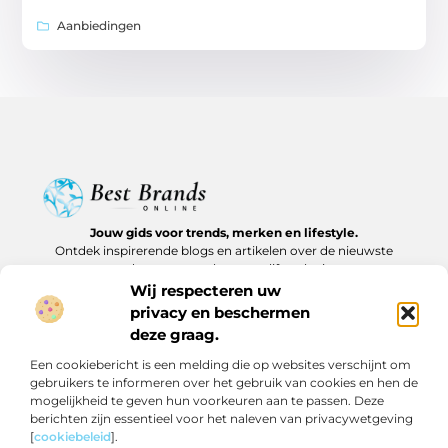
Aanbiedingen
Jouw gids voor trends, merken en lifestyle.
Ontdek inspirerende blogs en artikelen over de nieuwste
producten, must-haves en lifestyle tips.
Wij respecteren uw
Bericht categorie
privacy en beschermen
deze graag.
Een cookiebericht is een melding die op websites verschijnt om
gebruikers te informeren over het gebruik van cookies en hen de
Onze informatie
mogelijkheid te geven hun voorkeuren aan te passen. Deze
berichten zijn essentieel voor het naleven van privacywetgeving
Backlinks kopen in Nederland: slim investeren of risico nemen?
Geld verdienen op internet: realistische routes en verborgen kansen
[
cookiebeleid
].