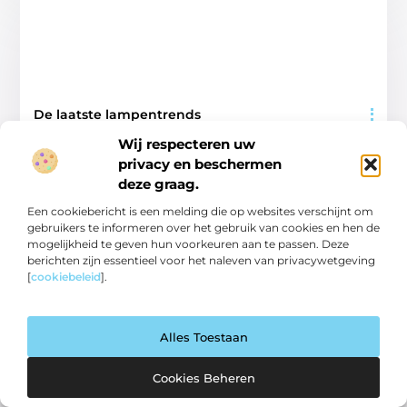
De laatste lampentrends
Goed artikel? Deel hem dan op: Share on X (Twitter) Share on
Wij respecteren uw
Facebook Share on Pinterest Share on LinkedIn Share on
Email Lampen zijn een
privacy en beschermen
deze graag.
Woningen
Een cookiebericht is een melding die op websites verschijnt om
gebruikers te informeren over het gebruik van cookies en hen de
mogelijkheid te geven hun voorkeuren aan te passen. Deze
berichten zijn essentieel voor het naleven van privacywetgeving
[
cookiebeleid
].
WONINGEN
Alles Toestaan
Cookies Beheren