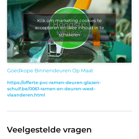
Klik om marketing cookies te
accepteren en deze inhoud in te
schakelen
Goedkope Binnendeuren Op Maat
https://offerte-pvc-ramen-deuren-glazen-
schuif.be/0061-ramen-en-deuren-west-
vlaanderen.html
Veelgestelde vragen