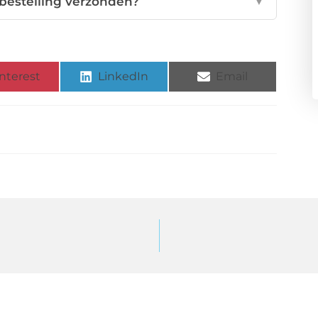
bestelling verzonden?
▼
nterest
LinkedIn
Email