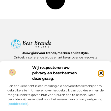
Jouw gids voor trends, merken en lifestyle.
Ontdek inspirerende blogs en artikelen over de nieuwste
producten, must-haves en lifestyle tips.
Wij respecteren uw
Bericht categorie
privacy en beschermen
deze graag.
Een cookiebericht is een melding die op websites verschijnt om
gebruikers te informeren over het gebruik van cookies en hen de
Onze informatie
mogelijkheid te geven hun voorkeuren aan te passen. Deze
berichten zijn essentieel voor het naleven van privacywetgeving
Backlinks kopen in Nederland: slim investeren of risico nemen?
Geld verdienen op internet: realistische routes en verborgen kansen
[
cookiebeleid
].