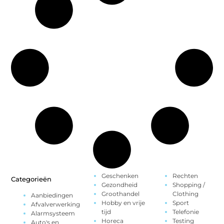
Geschenken
Rechten
Categorieën
Gezondheid
Shopping /
Groothandel
Clothing
Aanbiedingen
Hobby en vrije
Sport
Afvalverwerking
tijd
Telefonie
Alarmsysteem
Horeca
Testing
Auto's en