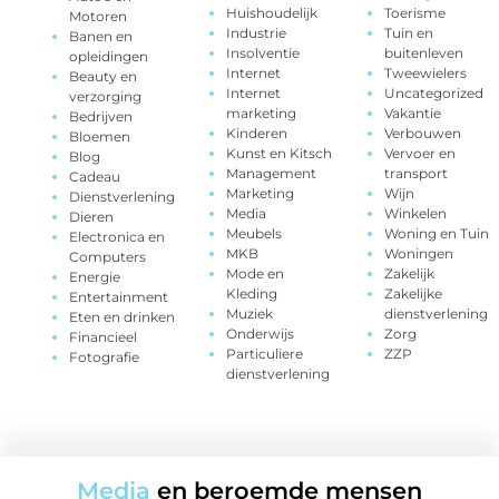
Huishoudelijk
Toerisme
Motoren
Industrie
Tuin en
Banen en
Insolventie
buitenleven
opleidingen
Internet
Tweewielers
Beauty en
Internet
Uncategorized
verzorging
marketing
Vakantie
Bedrijven
Kinderen
Verbouwen
Bloemen
Kunst en Kitsch
Vervoer en
Blog
Management
transport
Cadeau
Marketing
Wijn
Dienstverlening
Media
Winkelen
Dieren
Meubels
Woning en Tuin
Electronica en
MKB
Woningen
Computers
Mode en
Zakelijk
Energie
Kleding
Zakelijke
Entertainment
Muziek
dienstverlening
Eten en drinken
Onderwijs
Zorg
Financieel
Particuliere
ZZP
Fotografie
dienstverlening
Media
en beroemde mensen