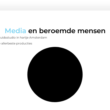
Media
en beroemde mensen
luidsstudio in hartje Amsterdam
 allerbeste producties