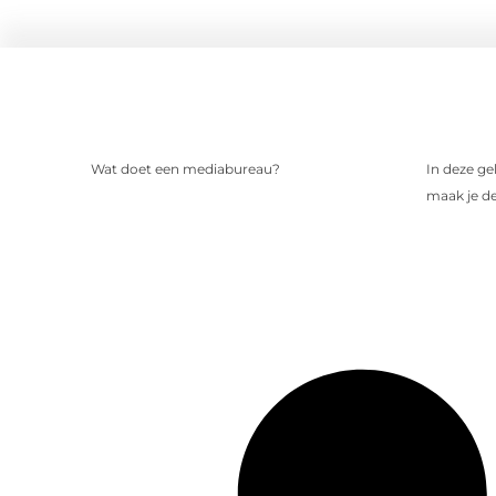
Wat doet een mediabureau?
In deze ge
maak je de