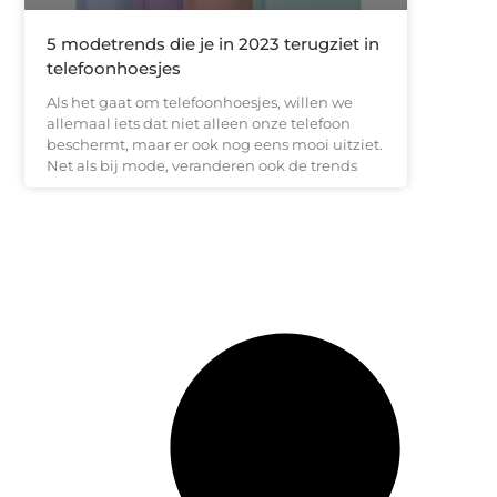
5 modetrends die je in 2023 terugziet in
telefoonhoesjes
Als het gaat om telefoonhoesjes, willen we
allemaal iets dat niet alleen onze telefoon
beschermt, maar er ook nog eens mooi uitziet.
Net als bij mode, veranderen ook de trends