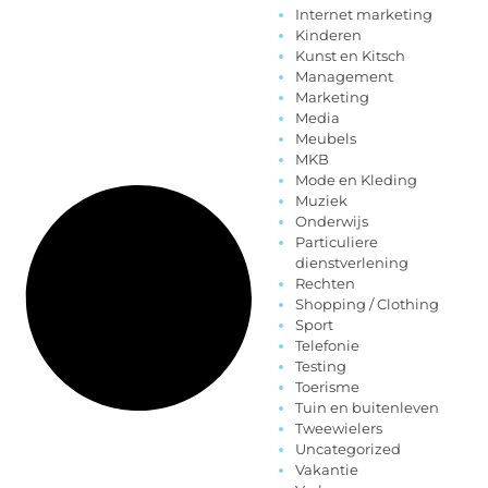
Internet marketing
Kinderen
Kunst en Kitsch
Management
Marketing
Media
Meubels
MKB
Mode en Kleding
Muziek
Onderwijs
Particuliere
dienstverlening
Rechten
Shopping / Clothing
Sport
Telefonie
Testing
Toerisme
Tuin en buitenleven
Tweewielers
Uncategorized
Vakantie