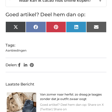
Waar kan ik cacao nibs online kopen?
▼
Goed artikel? Deel hem dan op:
X
Facebook
Pinterest
LinkedIn
Email
(Twitter)
Tags:
Aanbiedingen
Delen:
Laatste Bericht
Van zomer naar herfst: zo draag je laagjes
zonder dat je outfit zwaar oogt
Goed artikel? Deel hem dan op: Share on X
(Twitter) Share on