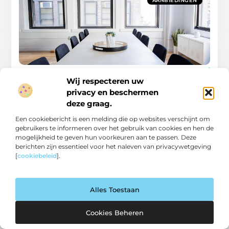
AANBIEDINGEN
Kantoorinrichtingen voor Diverse Sectoren
Goed artikel? Deel hem dan op: Share on X (Twitter) Share on
Wij respecteren uw
Facebook Share on Pinterest Share on LinkedIn Share on
privacy en beschermen
Email Kantoorinrichting is
deze graag.
Aanbiedingen
Een cookiebericht is een melding die op websites verschijnt om
gebruikers te informeren over het gebruik van cookies en hen de
mogelijkheid te geven hun voorkeuren aan te passen. Deze
berichten zijn essentieel voor het naleven van privacywetgeving
[
cookiebeleid
].
AANBIEDINGEN
Alles Toestaan
Cookies Beheren