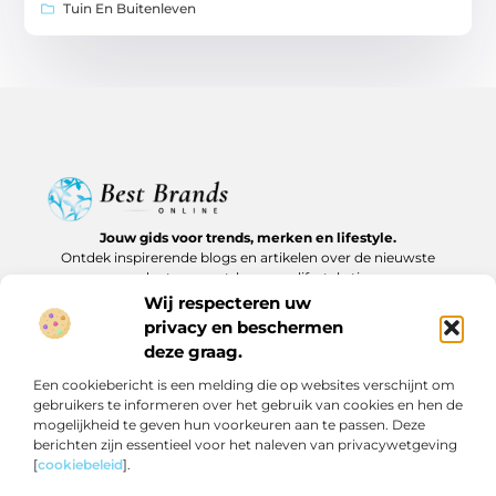
Tuin En Buitenleven
Jouw gids voor trends, merken en lifestyle.
Ontdek inspirerende blogs en artikelen over de nieuwste
producten, must-haves en lifestyle tips.
Wij respecteren uw
Bericht categorie
privacy en beschermen
deze graag.
Een cookiebericht is een melding die op websites verschijnt om
gebruikers te informeren over het gebruik van cookies en hen de
Onze informatie
mogelijkheid te geven hun voorkeuren aan te passen. Deze
berichten zijn essentieel voor het naleven van privacywetgeving
Backlinks kopen in Nederland: slim investeren of risico nemen?
Geld verdienen op internet: realistische routes en verborgen kansen
[
cookiebeleid
].