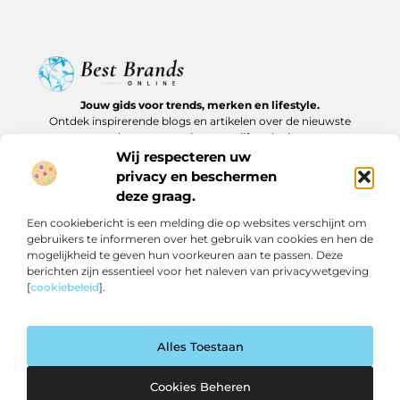
Jouw gids voor trends, merken en lifestyle.
Ontdek inspirerende blogs en artikelen over de nieuwste
producten, must-haves en lifestyle tips.
Wij respecteren uw
Bericht categorie
privacy en beschermen
deze graag.
Een cookiebericht is een melding die op websites verschijnt om
gebruikers te informeren over het gebruik van cookies en hen de
Onze informatie
mogelijkheid te geven hun voorkeuren aan te passen. Deze
berichten zijn essentieel voor het naleven van privacywetgeving
Backlinks kopen in Nederland: slim investeren of risico nemen?
Geld verdienen op internet: realistische routes en verborgen kansen
[
cookiebeleid
].
Alles Toestaan
Website index
Cookiebeleid (EU)
@2025 www.bestbrandsonline.nl All Right Reserved.
Cookies Beheren