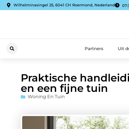
Wilhelminasingel 25, 6041 CH Roermond, Nederland
07:
Partners
Uit 
Praktische handleidi
en een fijne tuin
Woning En Tuin