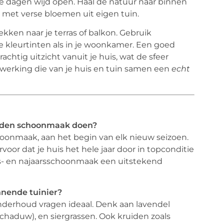
e dagen wijd open. Haal de natuur naar binnen
met verse bloemen uit eigen tuin.
ekken naar je terras of balkon. Gebruik
e kleurtinten als in je woonkamer. Een goed
htig uitzicht vanuit je huis, wat de sfeer
elwerking die van je huis en tuin samen een
echt
onden schoonmaak doen?
schoonmaak, aan het begin van elk nieuw seizoen.
voor dat je huis het hele jaar door in topconditie
jaars- en najaarsschoonmaak een uitstekend
nnende tuinier?
onderhoud vragen ideaal. Denk aan lavendel
schaduw), en siergrassen. Ook kruiden zoals