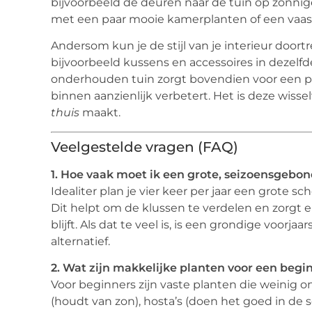
bijvoorbeeld de deuren naar de tuin op zonnig
met een paar mooie kamerplanten of een vaas 
Andersom kun je de stijl van je interieur doortr
bijvoorbeeld kussens en accessoires in dezelfd
onderhouden tuin zorgt bovendien voor een prac
binnen aanzienlijk verbetert. Het is deze wiss
thuis
maakt.
Veelgestelde vragen (FAQ)
1. Hoe vaak moet ik een grote, seizoensgeb
Idealiter plan je vier keer per jaar een grote 
Dit helpt om de klussen te verdelen en zorgt er
blijft. Als dat te veel is, is een grondige voor
alternatief.
2. Wat zijn makkelijke planten voor een begi
Voor beginners zijn vaste planten die weinig 
(houdt van zon), hosta’s (doen het goed in de 