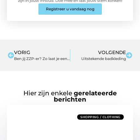
zijn in jouw inhoud. Doe mee en laat jouw stem klinken!
Registreer u vandaag nog
VORIG
VOLGENDE
Ben jij ZZP-er? Zo laat je een extra positieve indruk achter!
Uitstekende badkleding
Hier zijn enkele
gerelateerde
berichten
SHOPPING / CLOTHING