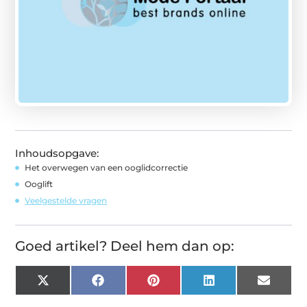
Inhoudsopgave:
Het overwegen van een ooglidcorrectie
Ooglift
Veelgestelde vragen
Goed artikel? Deel hem dan op:
X
Facebook
Pinterest
LinkedIn
Email
(Twitter)