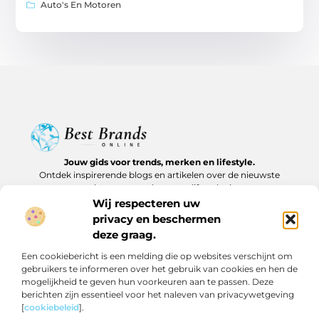
Auto's En Motoren
Jouw gids voor trends, merken en lifestyle.
Ontdek inspirerende blogs en artikelen over de nieuwste
producten, must-haves en lifestyle tips.
Wij respecteren uw
Bericht categorie
privacy en beschermen
deze graag.
Een cookiebericht is een melding die op websites verschijnt om
gebruikers te informeren over het gebruik van cookies en hen de
Onze informatie
mogelijkheid te geven hun voorkeuren aan te passen. Deze
berichten zijn essentieel voor het naleven van privacywetgeving
Backlinks kopen in Nederland: slim investeren of risico nemen?
Geld verdienen op internet: realistische routes en verborgen kansen
[
cookiebeleid
].