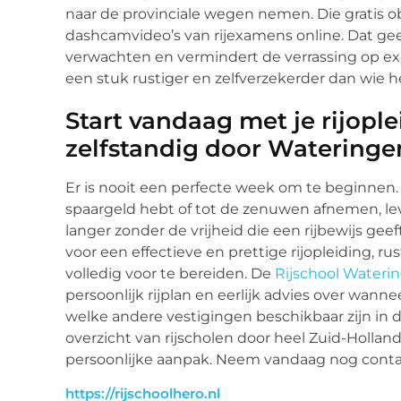
naar de provinciale wegen nemen. Die gratis obs
dashcamvideo’s van rijexamens online. Dat geef
verwachten en vermindert de verrassing op ex
een stuk rustiger en zelfverzekerder dan wie 
Start vandaag met je rijople
zelfstandig door Wateringe
Er is nooit een perfecte week om te beginnen. 
spaargeld hebt of tot de zenuwen afnemen, leve
langer zonder de vrijheid die een rijbewijs g
voor een effectieve en prettige rijopleiding, 
volledig voor te bereiden. De
Rijschool Wateri
persoonlijk rijplan en eerlijk advies over wann
welke andere vestigingen beschikbaar zijn in d
overzicht van rijscholen door heel Zuid-Hollan
persoonlijke aanpak. Neem vandaag nog contact
https://rijschoolhero.nl