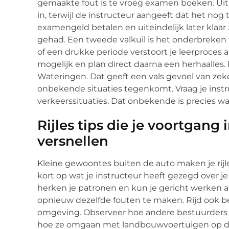
gemaakte fout is te vroeg examen boeken. Ui
in, terwijl de instructeur aangeeft dat het nog 
examengeld betalen en uiteindelijk later klaa
gehad. Een tweede valkuil is het onderbreken 
of een drukke periode verstoort je leerproces 
mogelijk en plan direct daarna een herhaalles. E
Wateringen. Dat geeft een vals gevoel van zekerh
onbekende situaties tegenkomt. Vraag je instr
verkeerssituaties. Dat onbekende is precies w
Rijles tips die je voortgan
versnellen
Kleine gewoontes buiten de auto maken je rijless
kort op wat je instructeur heeft gezegd over j
herken je patronen en kun je gericht werken a
opnieuw dezelfde fouten te maken. Rijd ook 
omgeving. Observeer hoe andere bestuurders
hoe ze omgaan met landbouwvoertuigen op d