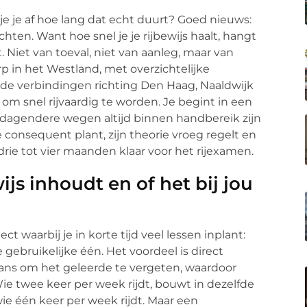
 je je af hoe lang dat echt duurt? Goed nieuws:
en. Want hoe snel je je rijbewijs haalt, hangt
ht. Niet van toeval, niet van aanleg, maar van
rp in het Westland, met overzichtelijke
e verbindingen richting Den Haag, Naaldwijk
om snel rijvaardig te worden. Je begint in een
tdagendere wegen altijd binnen handbereik zijn
e consequent plant, zijn theorie vroeg regelt en
rie tot vier maanden klaar voor het rijexamen.
js inhoudt en of het bij jou
ect waarbij je in korte tijd veel lessen inplant:
e gebruikelijke één. Het voordeel is direct
kans om het geleerde te vergeten, waardoor
ie twee keer per week rijdt, bouwt in dezelfde
ie één keer per week rijdt. Maar een