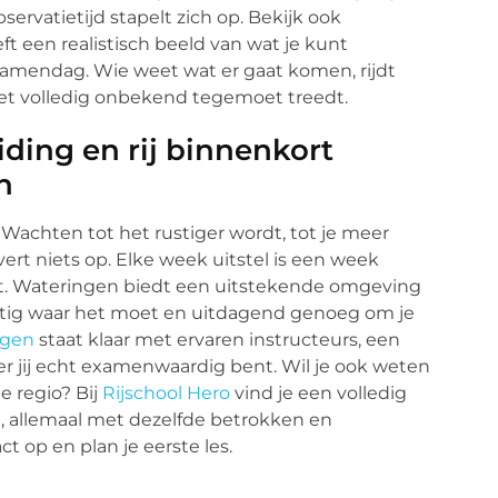
ervatietijd stapelt zich op. Bekijk ook
t een realistisch beeld van wat je kunt
amendag. Wie weet wat er gaat komen, rijdt
het volledig onbekend tegemoet treedt.
iding en rij binnenkort
n
Wachten tot het rustiger wordt, tot je meer
rt niets op. Elke week uitstel is een week
eeft. Wateringen biedt een uitstekende omgeving
rustig waar het moet en uitdagend genoeg om je
ngen
staat klaar met ervaren instructeurs, een
eer jij echt examenwaardig bent. Wil je ook weten
e regio? Bij
Rijschool Hero
vind je een volledig
d, allemaal met dezelfde betrokken en
 op en plan je eerste les.