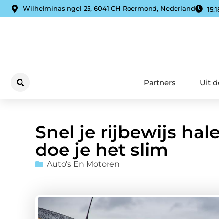
Wilhelminasingel 25, 6041 CH Roermond, Nederland
15:1
Partners
Uit 
Snel je rijbewijs ha
doe je het slim
Auto's En Motoren