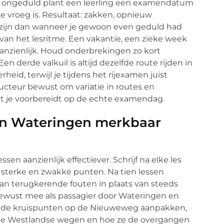
t ongeduld plant een leerling een examendatum
te vroeg is. Resultaat: zakken, opnieuw
r zijn dan wanneer je gewoon even geduld had
van het lesritme. Een vakantie, een zieke week
aanzienlijk. Houd onderbrekingen zo kort
en derde valkuil is altijd dezelfde route rijden in
eid, terwijl je tijdens het rijexamen juist
ucteur bewust om variatie in routes en
at je voorbereidt op de echte examendag.
g in Wateringen merkbaar
en aanzienlijk effectiever. Schrijf na elke les
e sterke en zwakke punten. Na tien lessen
an terugkerende fouten in plaats van steeds
bewust mee als passagier door Wateringen en
 de kruispunten op de Nieuweweg aanpakken,
e Westlandse wegen en hoe ze de overgangen