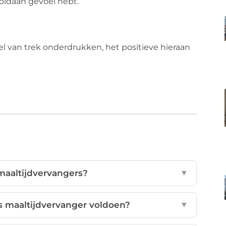
 voldaan gevoel hebt.
l van trek onderdrukken, het positieve hieraan
maaltijdvervangers?
▼
 maaltijdvervanger voldoen?
▼