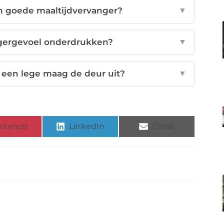
 goede maaltijdvervanger?
▼
ngergevoel onderdrukken?
▼
een lege maag de deur uit?
▼
nterest
LinkedIn
Email