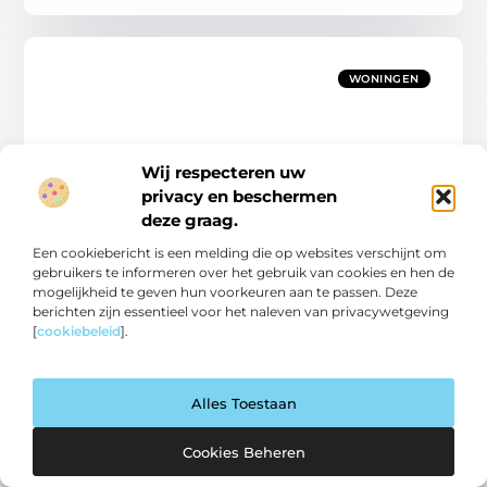
WONINGEN
Wij respecteren uw
privacy en beschermen
deze graag.
De laatste lampentrends
Goed artikel? Deel hem dan op: Share on X (Twitter) Share on
Een cookiebericht is een melding die op websites verschijnt om
Facebook Share on Pinterest Share on LinkedIn Share on
gebruikers te informeren over het gebruik van cookies en hen de
Email Lampen zijn een
mogelijkheid te geven hun voorkeuren aan te passen. Deze
berichten zijn essentieel voor het naleven van privacywetgeving
Woningen
[
cookiebeleid
].
Alles Toestaan
WONINGEN
Cookies Beheren