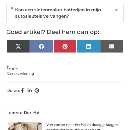
Kan een slotenmaker batterijen in mijn
▼
autosleutels vervangen?
Goed artikel? Deel hem dan op:
X
Facebook
Pinterest
LinkedIn
Email
(Twitter)
Tags:
Dienstverlening
Delen:
Laatste Bericht
Van zomer naar herfst: zo draag je laagjes
zonder dat je outfit zwaar oogt