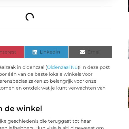
nterest
LinkedIn
Email
lzaak in oldenzaal (
Oldenzaal Nu
)! In deze post
r één van de beste lokale winkels voor
erenspeciaalzaken zo belangrijk voor onze
komen en ontdek wat je kunt verwachten van
n de winkel
ijke geschiedenis die teruggaat tot haar
enliefhebbers. Hun visie is altijd geweest om