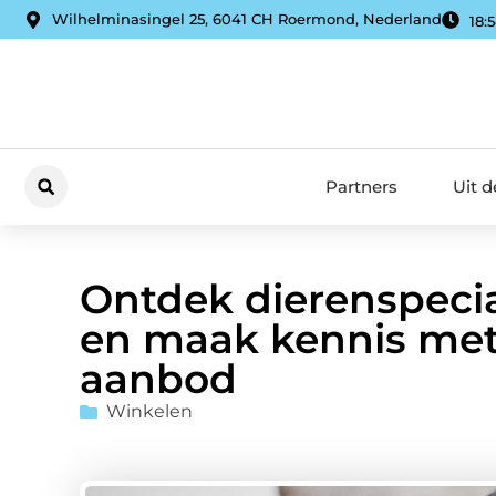
Wilhelminasingel 25, 6041 CH Roermond, Nederland
18:
Partners
Uit 
Ontdek dierenspecia
en maak kennis met
aanbod
Winkelen