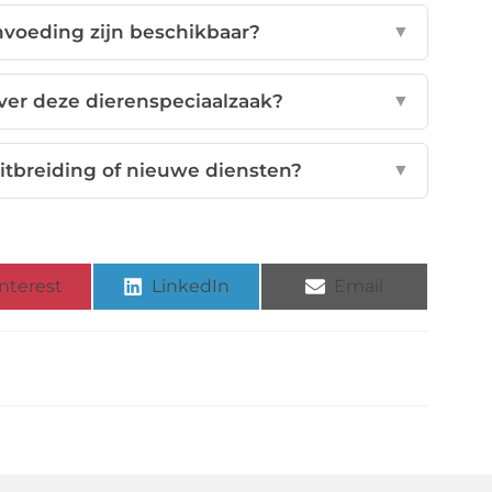
voeding zijn beschikbaar?
▼
ver deze dierenspeciaalzaak?
▼
itbreiding of nieuwe diensten?
▼
nterest
LinkedIn
Email