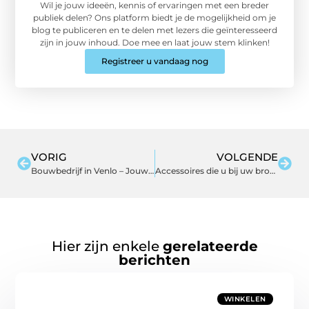
Wil je jouw ideeën, kennis of ervaringen met een breder
publiek delen? Ons platform biedt je de mogelijkheid om je
blog te publiceren en te delen met lezers die geïnteresseerd
zijn in jouw inhoud. Doe mee en laat jouw stem klinken!
Registreer u vandaag nog
VORIG
VOLGENDE
Bouwbedrijf in Venlo – Jouw Partner voor Elk Bouwproject
Accessoires die u bij uw broodrooster kunt kopen om uw ochtendroutine te upgraden
Hier zijn enkele
gerelateerde
berichten
WINKELEN