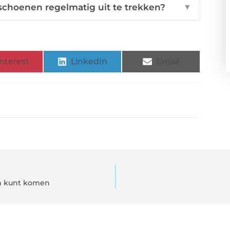
schoenen regelmatig uit te trekken?
▼
nterest
LinkedIn
Email
en kunt komen