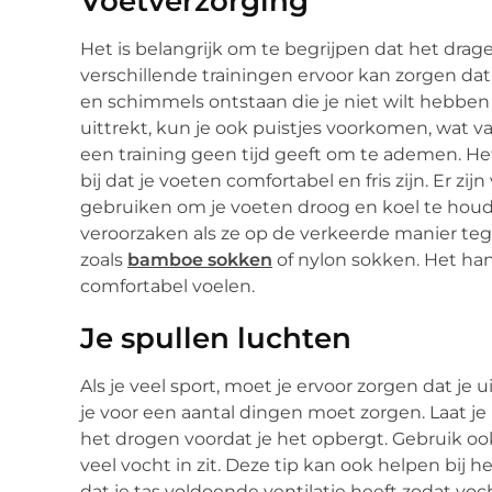
Voetverzorging
Het is belangrijk om te begrijpen dat het dra
verschillende trainingen ervoor kan zorgen da
en schimmels ontstaan die je niet wilt hebben 
uittrekt, kun je ook puistjes voorkomen, wat v
een training geen tijd geeft om te ademen. He
bij dat je voeten comfortabel en fris zijn. Er z
gebruiken om je voeten droog en koel te houd
veroorzaken als ze op de verkeerde manier tege
zoals
bamboe sokken
of nylon sokken. Het han
comfortabel voelen.
Je spullen luchten
Als je veel sport, moet je ervoor zorgen dat je ui
je voor een aantal dingen moet zorgen. Laat je 
het drogen voordat je het opbergt. Gebruik ook 
veel vocht in zit. Deze tip kan ook helpen bij 
dat je tas voldoende ventilatie heeft zodat voc