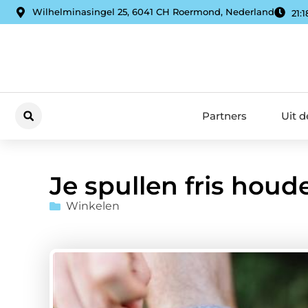
Wilhelminasingel 25, 6041 CH Roermond, Nederland
21:1
Partners
Uit 
Je spullen fris houde
Winkelen