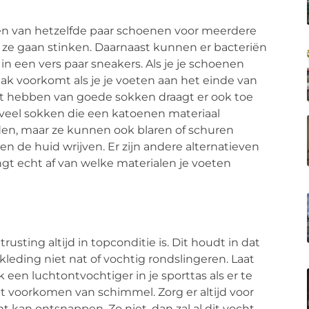
gen van hetzelfde paar schoenen voor meerdere
t ze gaan stinken. Daarnaast kunnen er bacteriën
in een vers paar sneakers. Als je je schoenen
aak voorkomt als je je voeten aan het einde van
t hebben van goede sokken draagt ​​er ook toe
ijn veel sokken die een katoenen materiaal
en, maar ze kunnen ook blaren of schuren
n de huid wrijven. Er zijn andere alternatieven
gt echt af van welke materialen je voeten
trusting altijd in topconditie is. Dit houdt in dat
kleding niet nat of vochtig rondslingeren. Laat
een luchtontvochtiger in je sporttas als er te
het voorkomen van schimmel. Zorg er altijd voor
ht kan ontsnappen. Zo niet, dan zal al dit vocht