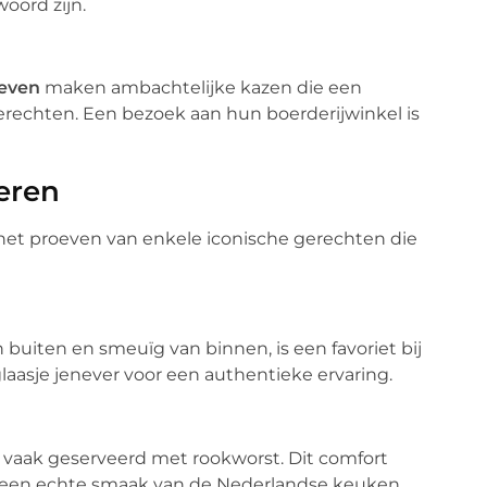
woord zijn.
oeven
maken ambachtelijke kazen die een
erechten. Een bezoek aan hun boerderijwinkel is
eren
 het proeven van enkele iconische gerechten die
buiten en smeuïg van binnen, is een favoriet bij
glaasje jenever voor een authentieke ervaring.
 vaak geserveerd met rookworst. Dit comfort
je een echte smaak van de Nederlandse keuken.