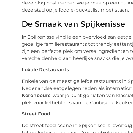
deze blog post nemen we je mee op een culina
deze stad op je foodie-bucketlist moet staan.
De Smaak van Spijkenisse
In Spijkenisse vind je een overvloed aan eetg
gezellige familierestaurants tot trendy eettentj
zijn een perfecte plek om verse ingrediënten 
verscheidenheid aan heerlijke snacks die je ove
Lokale Restaurants
Enkele van de meest geliefde restaurants in S
Nederlandse eetgelegenheden als internationa
Korenbeurs
, waar je kunt genieten van klass
plek voor liefhebbers van de Caribische keuken
Street Food
De street food-scene in Spijkenisse is levendig e
tot poffertjeskraampjes. Deze mobiele eetgel