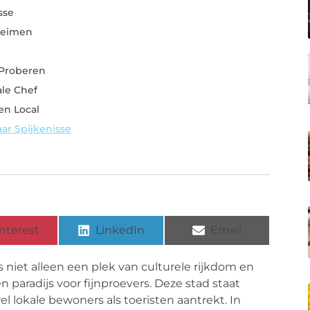
sse
heimen
 Proberen
le Chef
en Local
aar Spijkenisse
nterest
LinkedIn
Email
s niet alleen een plek van culturele rijkdom en
paradijs voor fijnproevers. Deze stad staat
l lokale bewoners als toeristen aantrekt. In