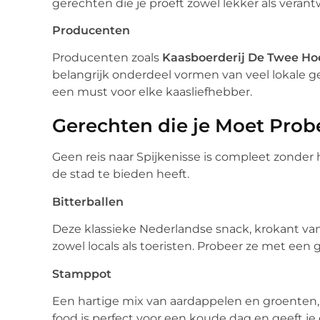
gerechten die je proeft zowel lekker als verant
Producenten
Producenten zoals
Kaasboerderij De Twee H
belangrijk onderdeel vormen van veel lokale g
een must voor elke kaasliefhebber.
Gerechten die je Moet Prob
Geen reis naar Spijkenisse is compleet zonder
de stad te bieden heeft.
Bitterballen
Deze klassieke Nederlandse snack, krokant van 
zowel locals als toeristen. Probeer ze met een 
Stamppot
Een hartige mix van aardappelen en groenten,
food is perfect voor een koude dag en geeft 