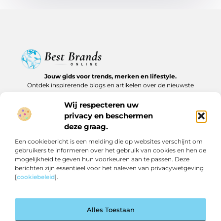
Jouw gids voor trends, merken en lifestyle.
Ontdek inspirerende blogs en artikelen over de nieuwste
producten, must-haves en lifestyle tips.
Wij respecteren uw
Bericht categorie
privacy en beschermen
deze graag.
Een cookiebericht is een melding die op websites verschijnt om
gebruikers te informeren over het gebruik van cookies en hen de
Onze informatie
mogelijkheid te geven hun voorkeuren aan te passen. Deze
berichten zijn essentieel voor het naleven van privacywetgeving
Backlinks kopen in Nederland: slim investeren of risico nemen?
Geld verdienen op internet: realistische routes en verborgen kansen
[
cookiebeleid
].
Alles Toestaan
Website index
Cookiebeleid (EU)