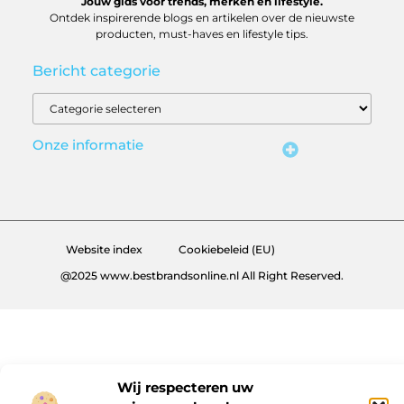
Jouw gids voor trends, merken en lifestyle.
Ontdek inspirerende blogs en artikelen over de nieuwste
producten, must-haves en lifestyle tips.
Bericht categorie
Onze informatie
Backlinks kopen in Nederland: slim investeren of risico nemen?
Geld verdienen op internet: realistische routes en verborgen kansen
Website index
Cookiebeleid (EU)
@2025 www.bestbrandsonline.nl All Right Reserved.
Wij respecteren uw