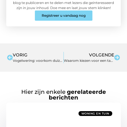
blog te publiceren en te delen met lezers die geïnteresseerd
zijn in jouw inhoud. Doe mee en laat jouw stem klinken!
Registreer u vandaag nog
VORIG
VOLGENDE
Vogelwering: voorkom duizenden euro’s schade aan je dak en dakgoot
Waarom kiezen voor een tandarts in het hart van Amersfoort?
Hier zijn enkele
gerelateerde
berichten
WONING EN TUIN