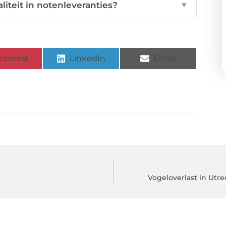
iteit in notenleveranties?
▼
nterest
LinkedIn
Email
Vogeloverlast in Utr