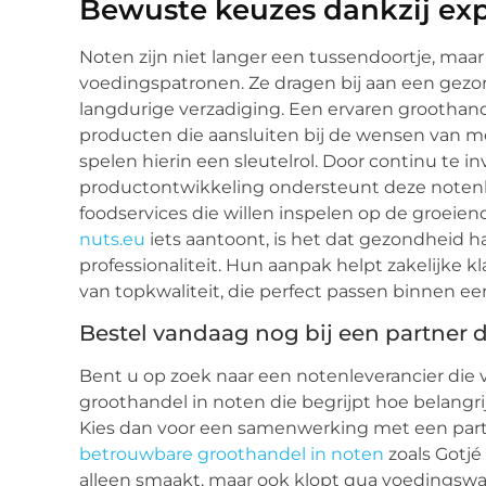
Bewuste keuzes dankzij expe
Noten zijn niet langer een tussendoortje, maa
voedingspatronen. Ze dragen bij aan een gezon
langdurige verzadiging. Een ervaren groothand
producten die aansluiten bij de wensen van m
spelen hierin een sleutelrol. Door continu te in
productontwikkeling ondersteunt deze notenle
foodservices die willen inspelen op de groeien
nuts.eu
iets aantoont, is het dat gezondheid
professionaliteit. Hun aanpak helpt zakelijke
van topkwaliteit, die perfect passen binnen e
Bestel vandaag nog bij een partner
Bent u op zoek naar een notenleverancier die 
groothandel in noten die begrijpt hoe belangri
Kies dan voor een samenwerking met een parti
betrouwbare groothandel in noten
zoals Gotjé
alleen smaakt, maar ook klopt qua voedingswa