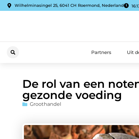
Wilhelminasingel 25, 6041 CH Roermond, Nederland
16:1
Partners
Uit 
De rol van een noten
gezonde voeding
Groothandel