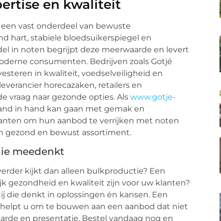
rtise en kwaliteit
r een vast onderdeel van bewuste
d hart, stabiele bloedsuikerspiegel en
el in noten begrijpt deze meerwaarde en levert
oderne consumenten. Bedrijven zoals Gotjé
vesteren in kwaliteit, voedselveiligheid en
verancier horecazaken, retailers en
de vraag naar gezonde opties. Als
www.gotje-
 hand in hand kan gaan met gemak en
 klanten om hun aanbod te verrijken met noten
en gezond en bewust assortiment.
 die meedenkt
verder kijkt dan alleen bulkproductie? Een
jk gezondheid en kwaliteit zijn voor uw klanten?
j die denkt in oplossingen én kansen. Een
 helpt u om te bouwen aan een aanbod dat niet
arde en presentatie. Bestel vandaag nog en