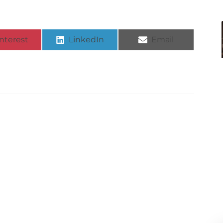
nterest
LinkedIn
Email