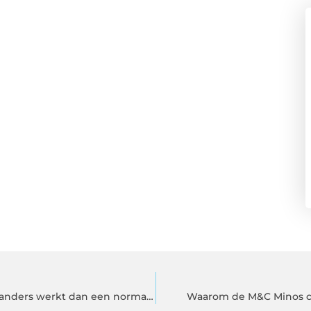
Sleutel in de kofferbak vergrendeld: waarom dit anders werkt dan een normale deuropening
Waarom de M&C Minos cil