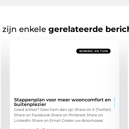
 zijn enkele
gerelateerde beric
WONING EN TUIN
Stappenplan voor meer wooncomfort en
buitenplezier
Goed artikel? Deel hem dan op: Share on X (Twitter)
Share on Facebook Share on Pinterest Share on
LinkedIn Share on Email Creëer uw droomoase: