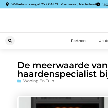
Wilhelminasingel 25, 6041 CH Roermond, Nederland
18:3
Partners
Uit 
De meerwaarde van
haardenspecialist b
Woning En Tuin