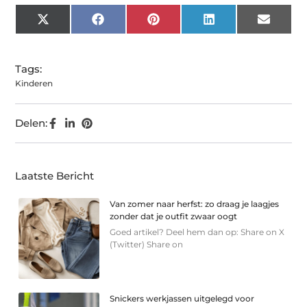
X
Facebook
Pinterest
LinkedIn
Email
(Twitter)
Tags:
Kinderen
Delen:
Laatste Bericht
Van zomer naar herfst: zo draag je laagjes
zonder dat je outfit zwaar oogt
Goed artikel? Deel hem dan op: Share on X
(Twitter) Share on
Snickers werkjassen uitgelegd voor