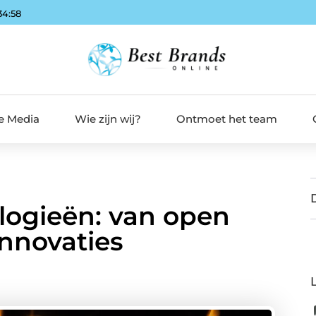
34:59
de Media
Wie zijn wij?
Ontmoet het team
ogieën: van open
nnovaties