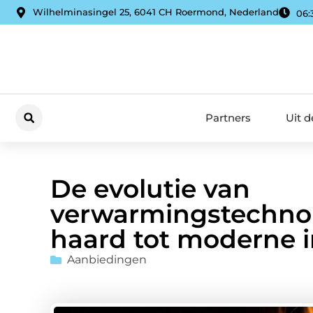
Wilhelminasingel 25, 6041 CH Roermond, Nederland
06:
Partners
Uit 
De evolutie van
verwarmingstechnol
haard tot moderne i
Aanbiedingen