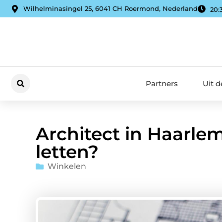
Wilhelminasingel 25, 6041 CH Roermond, Nederland
20:
Partners
Uit 
Architect in Haarle
letten?
Winkelen