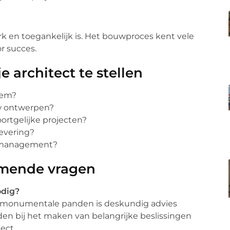
rk en toegankelijk is. Het bouwproces kent vele
r succes.
 architect te stellen
lem?
uw ontwerpen?
ortgelijke projecten?
evering?
jdmanagement?
mende vragen
odig?
n monumentale panden is deskundig advies
den bij het maken van belangrijke beslissingen
ect.