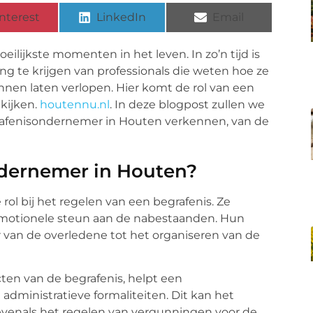
nterest
LinkedIn
Email
eilijkste momenten in het leven. In zo’n tijd is
g te krijgen van professionals die weten hoe ze
nnen laten verlopen. Hier komt de rol van een
kijken.
houtennu.nl
. In deze blogpost zullen we
grafenisondernemer in Houten verkennen, van de
dernemer in Houten?
ol bij het regelen van een begrafenis. Ze
 emotionele steun aan de nabestaanden. Hun
r van de overledene tot het organiseren van de
cten van de begrafenis, helpt een
administratieve formaliteiten. Dit kan het
 evenals het regelen van vergunningen voor de