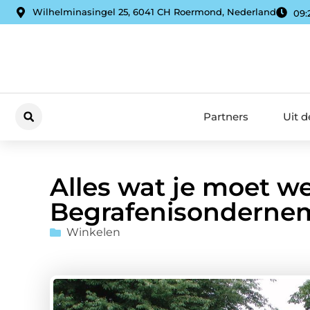
Wilhelminasingel 25, 6041 CH Roermond, Nederland
09:
Partners
Uit 
Alles wat je moet w
Begrafenisondernem
Winkelen