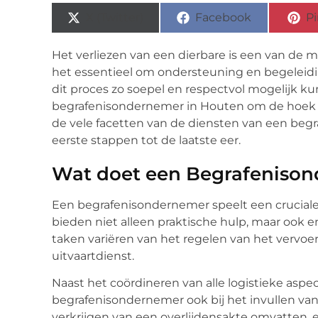
X (Twitter)
Facebook
Pi
Het verliezen van een dierbare is een van de mo
het essentieel om ondersteuning en begeleidin
dit proces zo soepel en respectvol mogelijk ku
begrafenisondernemer in Houten om de hoek 
de vele facetten van de diensten van een be
eerste stappen tot de laatste eer.
Wat doet een Begrafenison
Een begrafenisondernemer speelt een cruciale r
bieden niet alleen praktische hulp, maar ook
taken variëren van het regelen van het vervoe
uitvaartdienst.
Naast het coördineren van alle logistieke aspe
begrafenisondernemer ook bij het invullen van 
verkrijgen van een overlijdensakte omvatten,