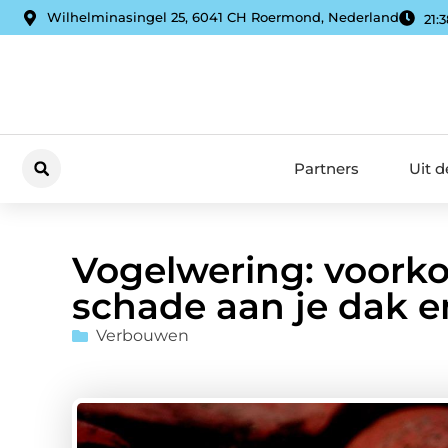
Wilhelminasingel 25, 6041 CH Roermond, Nederland
21:3
Partners
Uit 
Vogelwering: voork
schade aan je dak 
Verbouwen