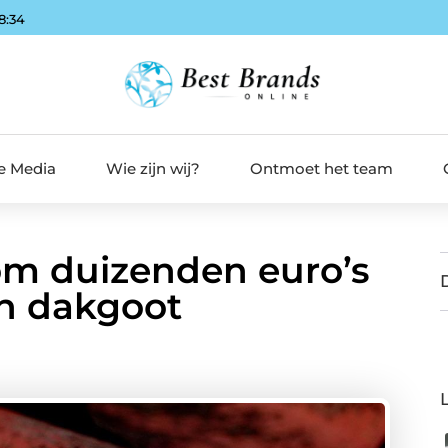
8:35
de Media
Wie zijn wij?
Ontmoet het team
om duizenden euro’s
en dakgoot