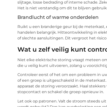
slijtage, losse bedrading of interne schade. Z
Het is niet verstandig om dit te blijven gebrui
Brandlucht of warme onderdelen
Ruikt u een branderige geur bij de meterkast, 
handelen belangrijk. Hitteontwikkeling in ele
of slechte aansluitingen. Dit vergroot het risic
Wat u zelf veilig kunt contr
Niet elke elektrische storing vraagt meteen om
die u veilig kunt uitvoeren, zolang u voorzich
Controleer eerst of het om een probleem in uw
of een groep is uitgeschakeld in de meterkast.
apparaat de storing veroorzaakt. Haal stekkers
stopcontact en schakel de groep opnieuw in.
Let ook op patronen. Valt de stroom steeds u
wordt gebruikt? Dan kan overbelasting een rol