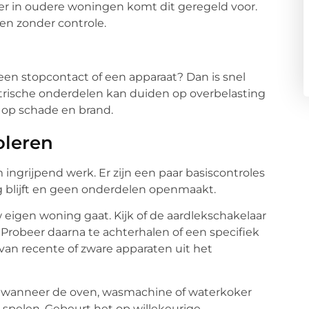
eker in oudere woningen komt dit geregeld voor.
ken zonder controle.
een stopcontact of een apparaat? Dan is snel
ktrische onderdelen kan duiden op overbelasting
o op schade en brand.
oleren
 ingrijpend werk. Er zijn een paar basiscontroles
tig blijft en geen onderdelen openmaakt.
 eigen woning gaat. Kijk of de aardlekschakelaar
 Probeer daarna te achterhalen of een specifiek
 van recente of zware apparaten uit het
it wanneer de oven, wasmachine of waterkoker
 spelen. Gebeurt het op willekeurige