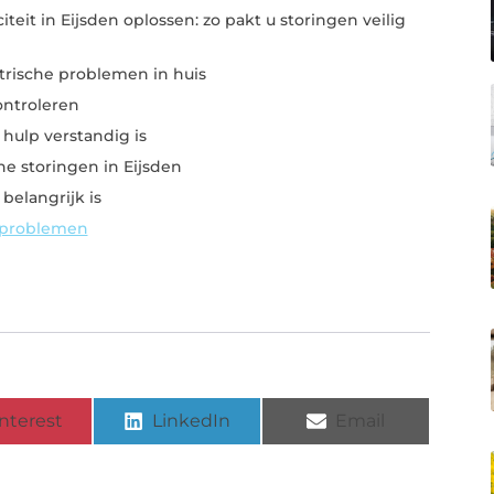
teit in Eijsden oplossen: zo pakt u storingen veilig
rische problemen in huis
controleren
hulp verstandig is
he storingen in Eijsden
elangrijk is
 problemen
nterest
LinkedIn
Email