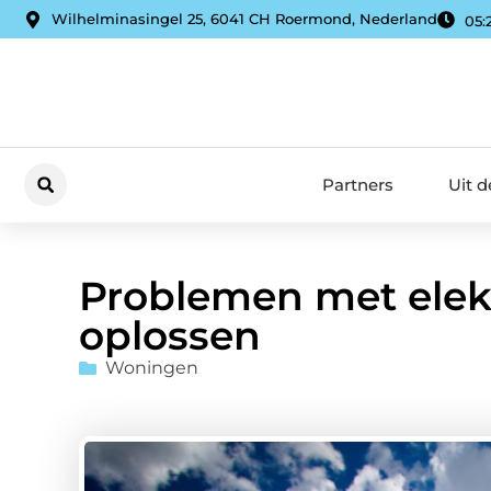
Wilhelminasingel 25, 6041 CH Roermond, Nederland
05:
Partners
Uit 
Problemen met elektr
oplossen
Woningen