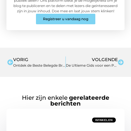
publiek delen? Ons platform biedt je de mogelijkheid om je
blog te publiceren en te delen met lezers die geïnteresseerd
zijn in jouw inhoud. Doe mee en laat jouw stem klinken!
Registreer u vandaag nog
VORIG
VOLGENDE
Ontdek de Beste Belegde Broodjes in Vlissingen
De Ultieme Gids voor een Perfecte Pedicure in Spijkenisse
Hier zijn enkele
gerelateerde
berichten
WINKELEN