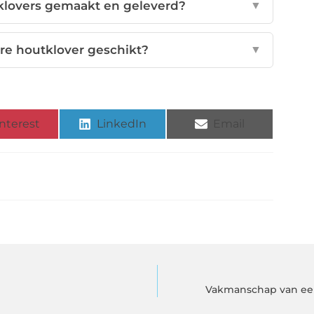
klovers gemaakt en geleverd?
▼
ire houtklover geschikt?
▼
nterest
LinkedIn
Email
Vakmanschap van een 