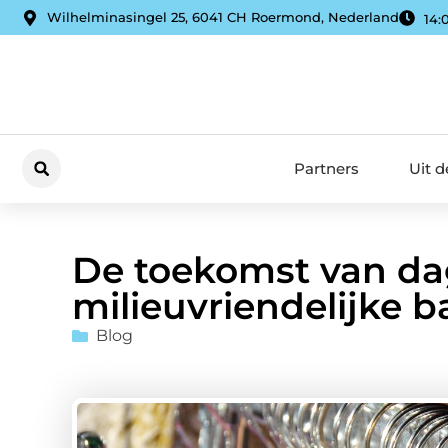
Wilhelminasingel 25, 6041 CH Roermond, Nederland
14:
Partners
Uit 
De toekomst van dag
milieuvriendelijke 
Blog