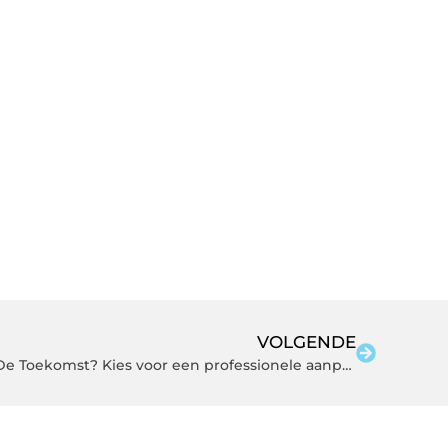
VOLGENDE
Verhuizen met Verhuisbedrijf De Toekomst? Kies voor een professionele aanpak zonder stress