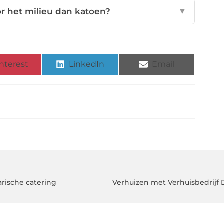
r het milieu dan katoen?
▼
nterest
LinkedIn
Email
rische catering