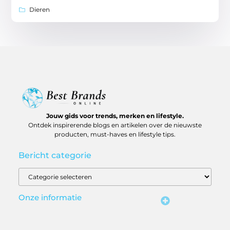
Dieren
Jouw gids voor trends, merken en lifestyle.
Ontdek inspirerende blogs en artikelen over de nieuwste
producten, must-haves en lifestyle tips.
Bericht categorie
Onze informatie
Backlinks kopen in Nederland: slim investeren of risico ne
Geld verdienen op internet: realistische routes en verborgen kansen