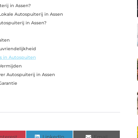
erij in Assen?
okale Autospuiterij in Assen
tospuiterij in Assen?
uiten
uvriendelijkheid
s in Autospuiten
Vermijden
er Autospuiterij in Assen
Garantie
nterest
LinkedIn
Email