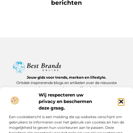
berichten
Jouw gids voor trends, merken en lifestyle.
Ontdek inspirerende blogs en artikelen over de nieuwste
producten, must-haves en lifestyle tips.
Wij respecteren uw
Bericht categorie
privacy en beschermen
deze graag.
Een cookiebericht is een melding die op websites verschijnt om
gebruikers te informeren over het gebruik van cookies en hen de
Onze informatie
mogelijkheid te geven hun voorkeuren aan te passen. Deze
berichten zijn essentieel voor het naleven van privacywetgeving
Backlinks kopen in Nederland: slim investeren of risico nemen?
Geld verdienen op internet: realistische routes en verborgen kansen