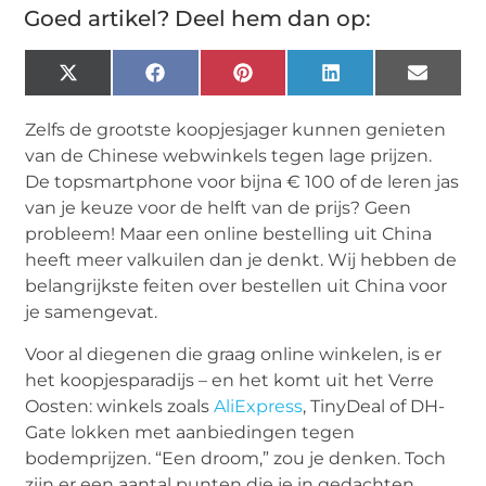
Goed artikel? Deel hem dan op:
X
Facebook
Pinterest
LinkedIn
Email
(Twitter)
Zelfs de grootste koopjesjager kunnen genieten
van de Chinese webwinkels tegen lage prijzen.
De topsmartphone voor bijna € 100 of de leren jas
van je keuze voor de helft van de prijs? Geen
probleem! Maar een online bestelling uit China
heeft meer valkuilen dan je denkt. Wij hebben de
belangrijkste feiten over bestellen uit China voor
je samengevat.
Voor al diegenen die graag online winkelen, is er
het koopjesparadijs – en het komt uit het Verre
Oosten: winkels zoals
AliExpress
, TinyDeal of DH-
Gate lokken met aanbiedingen tegen
bodemprijzen. “Een droom,” zou je denken. Toch
zijn er een aantal punten die je in gedachten